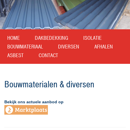
1
HOME
DAKBEDEKKING
ISOLATIE
BOUWMATERIAAL
DIVERSEN
AFHALEN
ASBEST
CONTACT
Bouwmaterialen & diversen
Bekijk ons actuele aanbod op