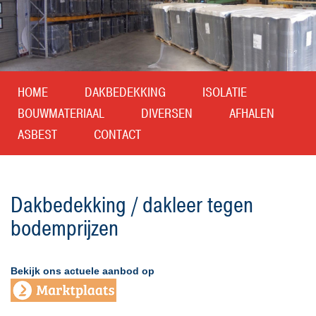
1
HOME
DAKBEDEKKING
ISOLATIE
BOUWMATERIAAL
DIVERSEN
AFHALEN
ASBEST
CONTACT
Dakbedekking / dakleer tegen
bodemprijzen
Bekijk ons actuele aanbod op